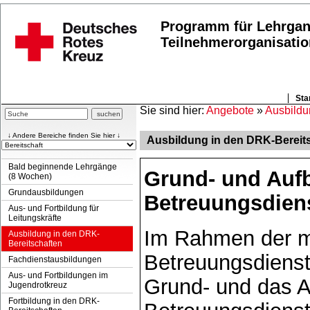
Programm für Lehrga
Teilnehmerorganisatio
Sta
Sie sind hier:
Angebote
»
Ausbildu
↓ Andere Bereiche finden Sie hier ↓
Ausbildung in den DRK-Bereit
Bald beginnende Lehrgänge
Grund- und Auf
(8 Wochen)
Grundausbildungen
Betreuungsdien
Aus- und Fortbildung für
Leitungskräfte
Im Rahmen der m
Ausbildung in den DRK-
Bereitschaften
Betreuungsdienst
Fachdienstausbildungen
Aus- und Fortbildungen im
Grund- und das 
Jugendrotkreuz
Fortbildung in den DRK-